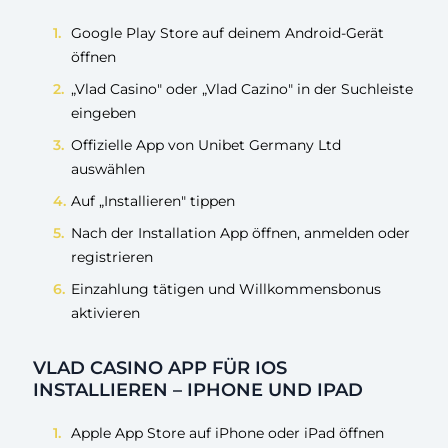
Google Play Store auf deinem Android-Gerät
öffnen
„Vlad Casino" oder „Vlad Cazino" in der Suchleiste
eingeben
Offizielle App von Unibet Germany Ltd
auswählen
Auf „Installieren" tippen
Nach der Installation App öffnen, anmelden oder
registrieren
Einzahlung tätigen und Willkommensbonus
aktivieren
VLAD CASINO APP FÜR IOS
INSTALLIEREN – IPHONE UND IPAD
Apple App Store auf iPhone oder iPad öffnen