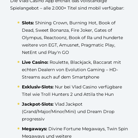
Die Vlad Casino App enthält das vollständige
Spielangebot – alle 2.000+ Titel sind mobil verfügbar:
Slots:
Shining Crown, Burning Hot, Book of
Dead, Sweet Bonanza, Fire Joker, Gates of
Olympus, Reactoonz, Book of Ra und hunderte
weitere von EGT, Amusnet, Pragmatic Play,
NetEnt und Play'n GO
Live Casino:
Roulette, Blackjack, Baccarat mit
echten Dealern von Evolution Gaming – HD-
Streams auch auf dem Smartphone
Exklusiv-Slots:
Nur bei Vlad Casino verfügbare
Titel wie Troll Hunters 2 und Attila the Hun
Jackpot-Slots:
Vlad Jackpot
(Grand/Major/Minor/Mini) und Dream Drop
progressiv
Megaways:
Divine Fortune Megaways, Twin Spin
Megaways und weitere