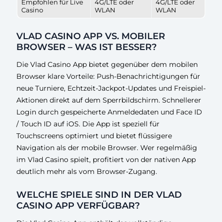
Empfohlen für Live
4G/LTE oder
4G/LTE oder
Casino
WLAN
WLAN
VLAD CASINO APP VS. MOBILER
BROWSER – WAS IST BESSER?
Die Vlad Casino App bietet gegenüber dem mobilen
Browser klare Vorteile: Push-Benachrichtigungen für
neue Turniere, Echtzeit-Jackpot-Updates und Freispiel-
Aktionen direkt auf dem Sperrbildschirm. Schnellerer
Login durch gespeicherte Anmeldedaten und Face ID
/ Touch ID auf iOS. Die App ist speziell für
Touchscreens optimiert und bietet flüssigere
Navigation als der mobile Browser. Wer regelmäßig
im Vlad Casino spielt, profitiert von der nativen App
deutlich mehr als vom Browser-Zugang.
WELCHE SPIELE SIND IN DER VLAD
CASINO APP VERFÜGBAR?