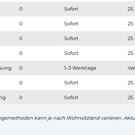
0
Sofort
25
0
Sofort
25
0
Sofort
25
0
Sofort
25
sung
0
1–3 Werktage
Var
0
Sofort
25
ing
0
Sofort
25
ngsmethoden kann je nach Wohnsitzland variieren. Aktu