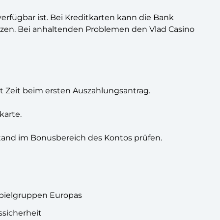
erfügbar ist. Bei Kreditkarten kann die Bank
 nutzen. Bei anhaltenden Problemen den Vlad Casino
 Zeit beim ersten Auszahlungsantrag.
karte.
tand im Bonusbereich des Kontos prüfen.
spielgruppen Europas
sicherheit