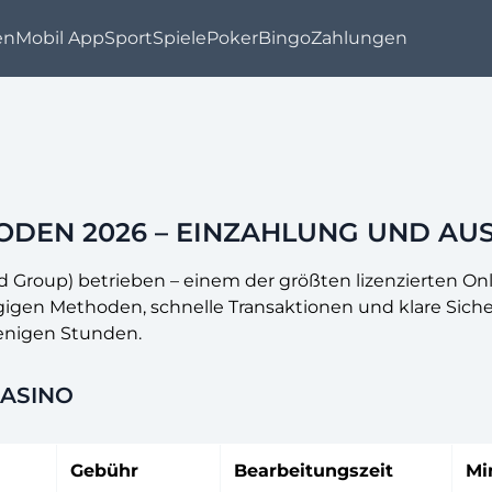
en
Mobil App
Sport
Spiele
Poker
Bingo
Zahlungen
ODEN 2026 – EINZAHLUNG UND AU
 Group) betrieben – einem der größten lizenzierten On
gigen Methoden, schnelle Transaktionen und klare Sich
enigen Stunden.
CASINO
Gebühr
Bearbeitungszeit
Mi