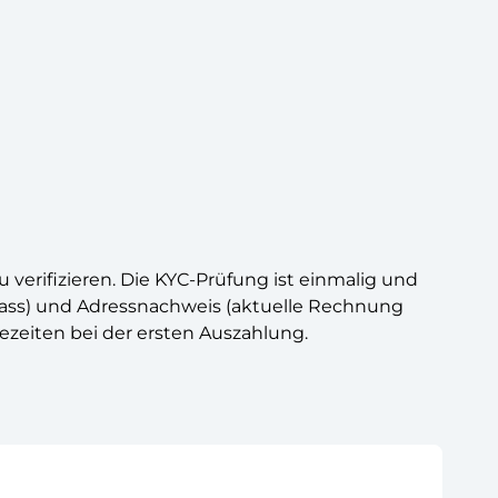
zu verifizieren. Die KYC-Prüfung ist einmalig und
pass) und Adressnachweis (aktuelle Rechnung
ezeiten bei der ersten Auszahlung.