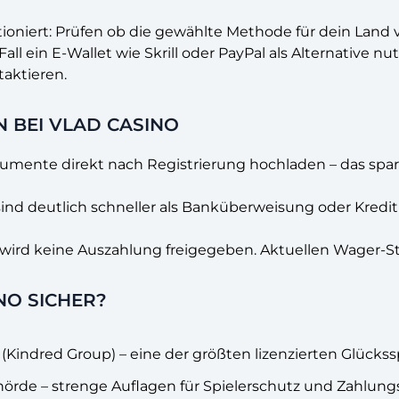
ioniert: Prüfen ob die gewählte Methode für dein Land v
Fall ein E-Wallet wie Skrill oder PayPal als Alternative
aktieren.
 BEI VLAD CASINO
mente direkt nach Registrierung hochladen – das spart
 sind deutlich schneller als Banküberweisung oder Kredit
ird keine Auszahlung freigegeben. Aktuellen Wager-S
NO SICHER?
Kindred Group) – eine der größten lizenzierten Glücks
de – strenge Auflagen für Spielerschutz und Zahlungs