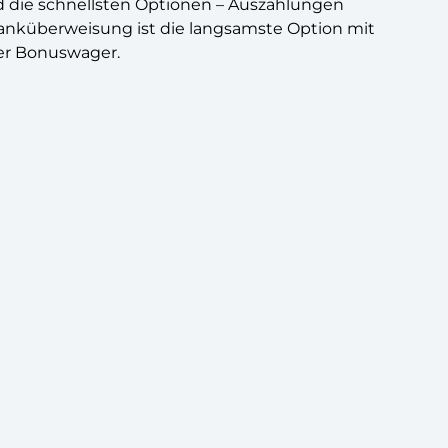
nd die schnellsten Optionen – Auszahlungen
Banküberweisung ist die langsamste Option mit
ver Bonuswager.